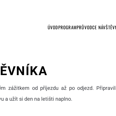
ÚVOD
PROGRAM
PRŮVODCE NÁVŠTĚV
ĚVNÍKA
m zážitkem od příjezdu až po odjezd. Připravil
a užít si den na letišti naplno.