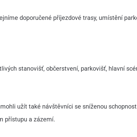
jníme doporučené příjezdové trasy, umístění park
ých stanovišť, občerstvení, parkovišť, hlavní scény
y mohli užít také návštěvníci se sníženou schopnost
m přístupu a zázemí.