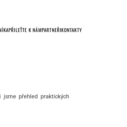
NÍKA
PŘILEŤTE K NÁM
PARTNEŘI
KONTAKTY
i jsme přehled praktických